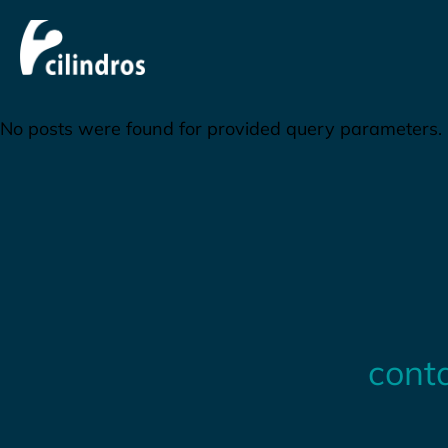
No posts were found for provided query parameters.
cont