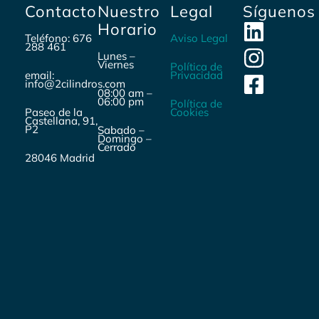
Contacto
Nuestro
Legal
Síguenos
Horario
Teléfono: 676
Aviso Legal
288 461
Lunes –
Viernes
Política de
email:
Privacidad
info@2cilindros.com
08:00 am –
06:00 pm
Política de
Paseo de la
Cookies
Castellana, 91,
P2
Sabado –
Domingo –
Cerrado
28046 Madrid