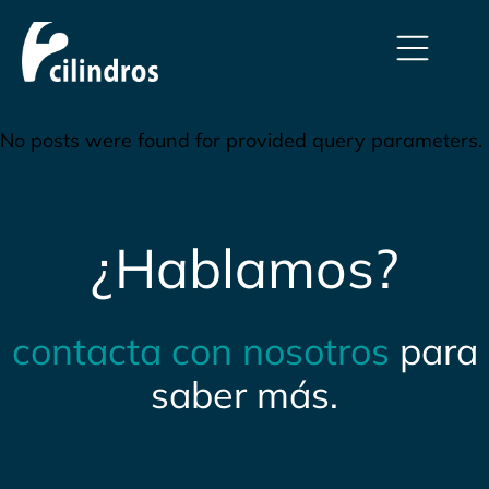
No posts were found for provided query parameters.
¿Hablamos?
contacta con nosotros
para
saber más.